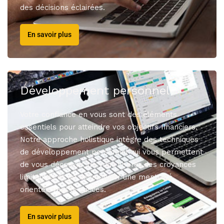
des décisions éclairées.
En savoir plus
Développement personnel
Votre confiance en vous sont des éléments
essentiels pour atteindre vos objectifs financiers.
Notre approche holistique intègre des techniques
de développement personnel qui vous permettent
de vous découvrir, de vous libérer des croyances
limitantes et de développer une mentalité
orientée vers le succès.
En savoir plus